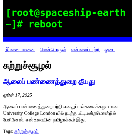
[root@spaceship-earth
~]# reboot
இணையமனை
மென்பொருள்
என்னைப் பற்றி
ஓடை
சுற்றுச்சூழல்
ஆலைப் பண்ணைத்துறை தீயது
ஜூன் 17, 2025
ஆலைப் பண்ணைத்துறை பற்றி எனதுப் பல்கலைக்கழகமான
University College London யில் நடந்த பட்டிமன்றமொன்றில்
பேசினேன். என் உரையின் தமிழாக்கம் இது.
Tags:
சுற்றுச்சூழல்