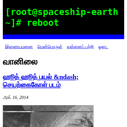
[root@spaceship-earth
~]# reboot
இணையமனை
மென்பொருள்
என்னைப் பற்றி
ஓடை
வானிலை
ஹூத் ஹூத் புயல் &ndash;
செயற்கைகோள் படம்
அக். 16, 2014