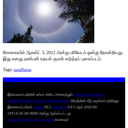
கோவையில் ஆகஸ்ட் 3, 2012 அன்று பரிவேடம் ஒன்று தோன்றியது.
இது எனது நண்பன் உதயக் குமார் எடுத்தப் புகைப்படம்.
Tags:
வானிலை
இவ்வலைப்பதிவில் உள்ளடங்கிய அனைத்தும்
Creative Commons
Attribution-ShareAlike 4.0 International
உரிமத்தின் கீழ் வழங்கப்படுகிறது.
இணையப்பக்கம்
Emacs
30.2
Org mode
9.8.3 ஆல் 2026-06-
24T14:26:28+0000 அன்று ஆக்கப்பட்டது
Javascript உரிமம் பற்றிய தகவல்
காணவும்