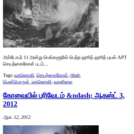
அக்டோபர் 11 அன்று பெங்களூரில் பெற்ற ஹூத் ஹூத் புயல் APT
செயற்கைகோள் படம்…
Tags:
வானொலி
,
செயற்கைகோள்
,
rtlsdr
,
மென்பொருள்_வானொலி
,
வானிலை
கோவையில் பரிவேடம் &ndash; ஆகஸ்ட் 3,
2012
ஆக. 12, 2012